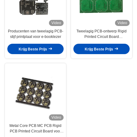
Video
Video
Producenten van tweelagig PCB-
Tweelagig PCB-ontwerp Rigid
stijf printplaat voor e-booklezer
Printed Circuit Board
Vervaardiger voor elektrische
oven
Krijg Beste Prijs
Krijg Beste Prijs
Video
Metal Core PCB MC PCB Rigid
PCB Printed Circuit Board voor
Bluetooth Headset