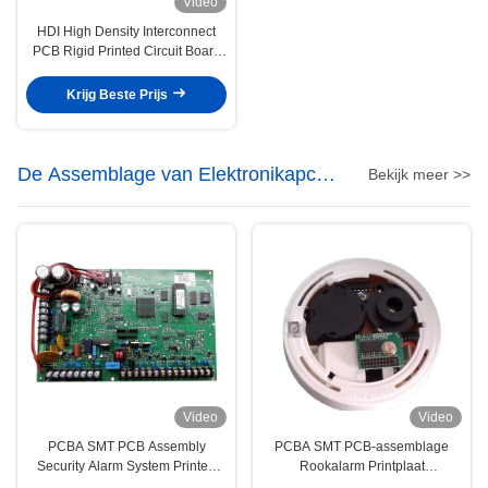
Video
HDI High Density Interconnect
PCB Rigid Printed Circuit Board
voor precisieapparatuur
Krijg Beste Prijs
De Assemblage van Elektronikapcb
Bekijk meer >>
van de consument
Video
Video
PCBA SMT PCB Assembly
PCBA SMT PCB-assemblage
Security Alarm System Printed
Rookalarm Printplaat
Circuit Board Assemblage
Assemblage