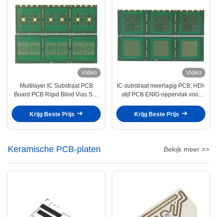
Video
Video
Multilayer IC Substraat PCB
IC-substraat meerlagig PCB, HDI-
Board PCB Rigid Blind Vias Soft
stijf PCB ENIG-oppervlak voor
Gold
RF-module
Krijg Beste Prijs
Krijg Beste Prijs
Keramische PCB-platen
Bekijk meer >>