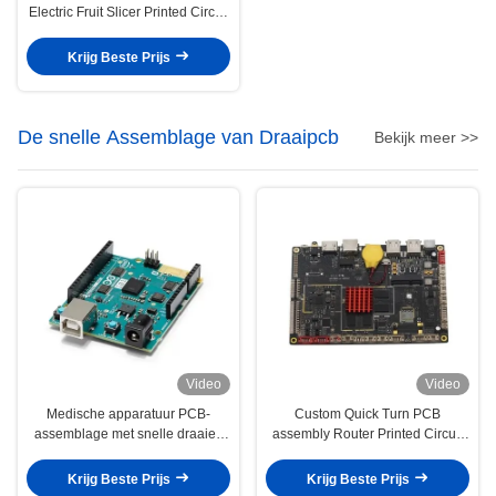
Electric Fruit Slicer Printed Circuit
Board Assemblage
Krijg Beste Prijs
De snelle Assemblage van Draaipcb
Bekijk meer >>
Video
Video
Medische apparatuur PCB-
Custom Quick Turn PCB
assemblage met snelle draaien
assembly Router Printed Circuit
Printplaat voor de
Board maakservice
gezondheidszorg
Krijg Beste Prijs
Krijg Beste Prijs