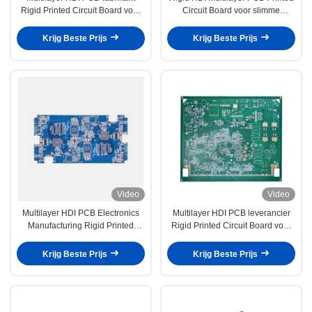
Rigid Printed Circuit Board voor
Circuit Board voor slimme
draagbare gameconsole
fitnessapparatuur
Krijg Beste Prijs
Krijg Beste Prijs
Video
Video
Multilayer HDI PCB Electronics
Multilayer HDI PCB leverancier
Manufacturing Rigid Printed
Rigid Printed Circuit Board voor
Circuit Board Voor Smart Coffee
auto noodstarter
Machine
Krijg Beste Prijs
Krijg Beste Prijs