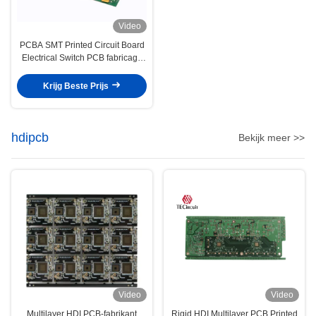
Video
PCBA SMT Printed Circuit Board
Electrical Switch PCB fabricage
en assemblage
Krijg Beste Prijs
hdipcb
Bekijk meer >>
Video
Video
Multilayer HDI PCB-fabrikant
Rigid HDI Multilayer PCB Printed