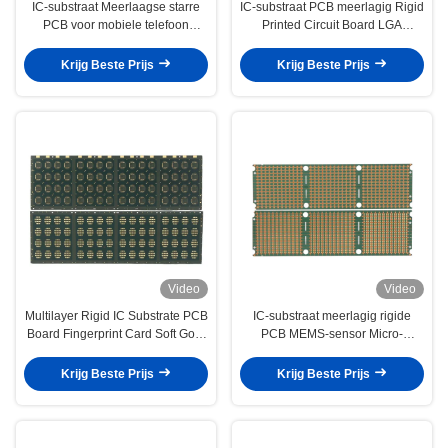
IC-substraat Meerlaagse starre
IC-substraat PCB meerlagig Rigid
PCB voor mobiele telefoon
Printed Circuit Board LGA
EMMC-pakketsubstraat
Package ENIG Afwerking
Krijg Beste Prijs
Krijg Beste Prijs
Video
Video
Multilayer Rigid IC Substrate PCB
IC-substraat meerlagig rigide
Board Fingerprint Card Soft Gold
PCB MEMS-sensor Micro-
Hard Gold
elektromechanisch systeem
Krijg Beste Prijs
Krijg Beste Prijs