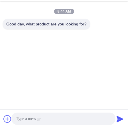
assemblage
8:44 AM
Good day, what product are you looking for?
Video
Video
FR-4 Industrial Control PCB
Industriële PCBA SMT PCB-
Assembly GPS-tracker Printed
assemblage LED-driver Printplaat
Circuit Board assembly
Assembly
Krijg Beste Prijs
Krijg Beste Prijs