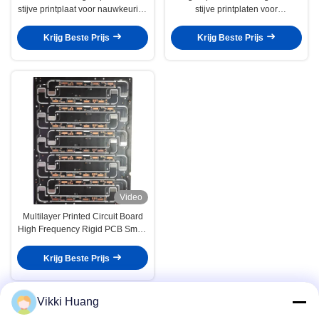
stijve printplaat voor nauwkeurige
stijve printplaten voor
instrumenten
consumentenelektronica
Krijg Beste Prijs
Krijg Beste Prijs
Video
Multilayer Printed Circuit Board
High Frequency Rigid PCB Smart
Terminal
Krijg Beste Prijs
Vikki Huang
industriële besturingspcb-
Bekijk meer > >