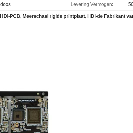
ndoos
Levering Vermogen:
5
 HDI-PCB
, 
Meerschaal rigide printplaat
, 
HDI-de Fabrikant v