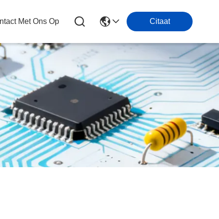
tact Met Ons Op
Citaat