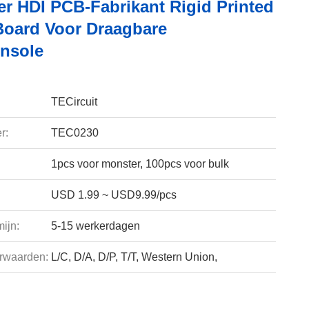
er HDI PCB-Fabrikant Rigid Printed
 Board Voor Draagbare
nsole
TECircuit
r:
TEC0230
1pcs voor monster, 100pcs voor bulk
USD 1.99 ~ USD9.99/pcs
ijn:
5-15 werkerdagen
rwaarden:
L/C, D/A, D/P, T/T, Western Union,