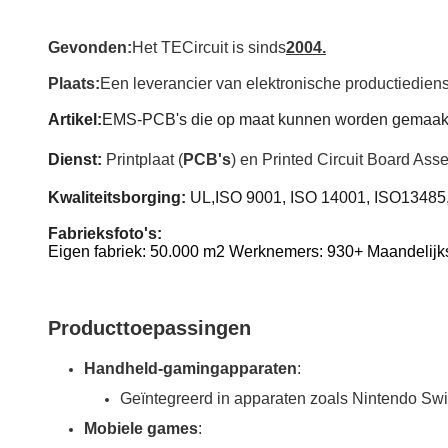
Gevonden:
Het TECircuit is sinds
2004.
Plaats:
Een leverancier van elektronische productiedien
Artikel:
EMS-PCB's die op maat kunnen worden gemaak
Dienst:
Printplaat (
PCB's
) en Printed Circuit Board Asse
Kwaliteitsborging:
UL,ISO 9001, ISO 14001, ISO
13485
Fabrieksfoto's:
Eigen fabriek: 50.000 m2 Werknemers: 930+ Maandelijks
Producttoepassingen
Handheld-gamingapparaten
:
Geïntegreerd in apparaten zoals Nintendo Swit
Mobiele games
: