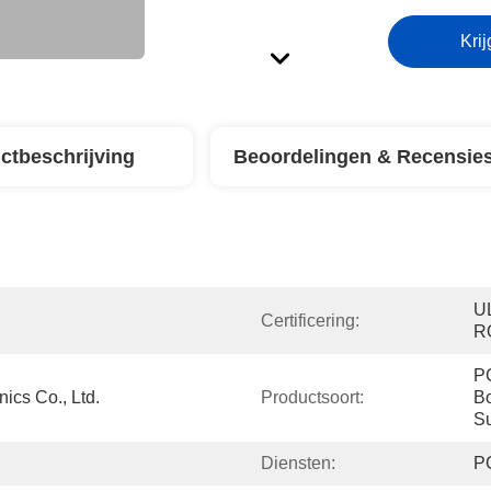
Krij
ctbeschrijving
Beoordelingen & Recensie
UL
Certificering:
R
PC
ics Co., Ltd.
Productsoort:
Bo
Su
Diensten:
P