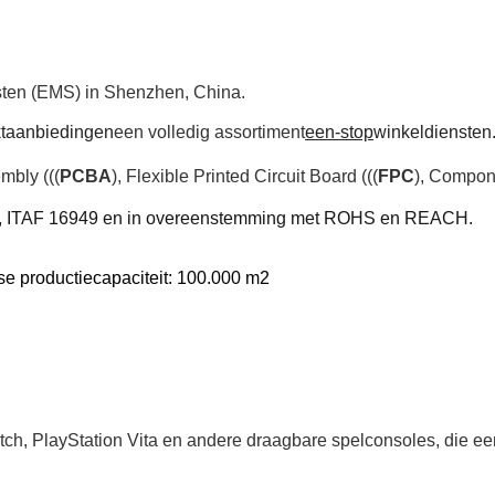
sten (EMS) in Shenzhen, China.
t
aanbiedingen
een volledig assortiment
een-stop
winkeldiensten
mbly (((
PCBA
), Flexible Printed Circuit Board (((
FPC
), Compon
, ITAF 16949 en in overeenstemming met ROHS en REACH.
e productiecapaciteit: 100.000 m2
ch, PlayStation Vita en andere draagbare spelconsoles, die ee