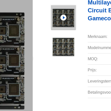
Multilay
Circuit
Gameco
Merknaam:
Modelnumme
MOQ:
Prijs:
Leveringsterm
Betalingsvoo