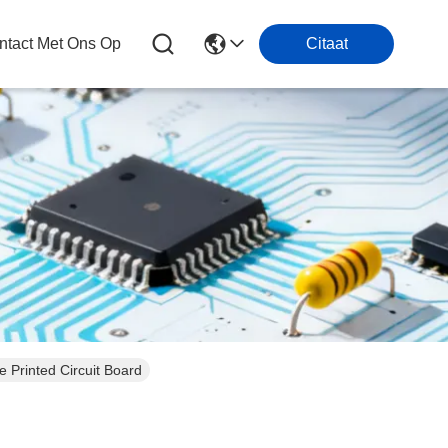
tact Met Ons Op
Citaat
rinted Circuit Board