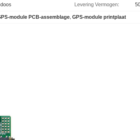
ndoos
Levering Vermogen:
5
GPS-module PCB-assemblage
, 
GPS-module printplaat