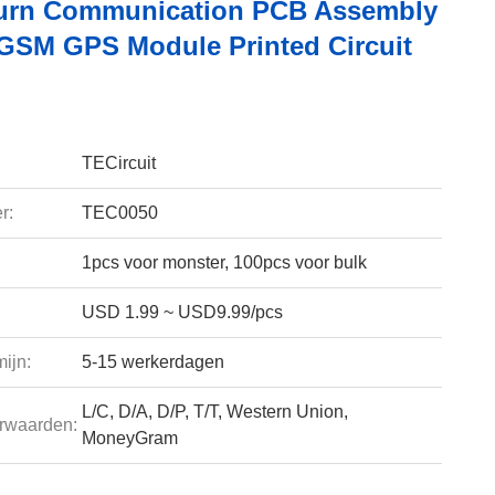
urn Communication PCB Assembly
GSM GPS Module Printed Circuit
TECircuit
r:
TEC0050
1pcs voor monster, 100pcs voor bulk
USD 1.99 ~ USD9.99/pcs
ijn:
5-15 werkerdagen
L/C, D/A, D/P, T/T, Western Union,
rwaarden:
MoneyGram