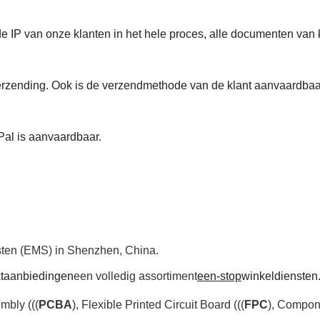
IP van onze klanten in het hele proces, alle documenten van 
zending. Ook is de verzendmethode van de klant aanvaardbaa
yPal is aanvaardbaar.
sten (EMS) in Shenzhen, China.
t
aanbiedingen
een volledig assortiment
een-stop
winkeldiensten
mbly (((
PCBA
), Flexible Printed Circuit Board (((
FPC
), Compon