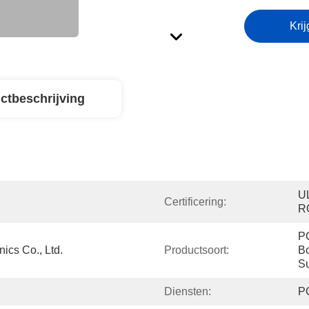
Krij
ctbeschrijving
UL
Certificering:
R
PC
ics Co., Ltd.
Productsoort:
Bo
Su
Diensten:
P