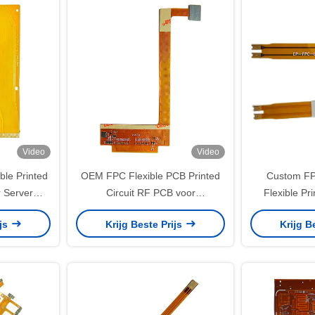
Video
Video
ble Printed
OEM FPC Flexible PCB Printed
Custom FP
r Server
Circuit RF PCB voor
Flexible Pr
psychologisch therapieapparaat
Board Vo
ijs
Krijg Beste Prijs
Krijg B