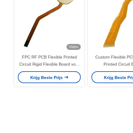
Video
FPC RF PCB Flexible Printed
Custom Flexible PCB
Circuit Rigid Flexible Board voor
Printed Circuit
verwarmingsspiraal
Lasermeting en -b
Krijg Beste Prijs
Krijg Beste Pr