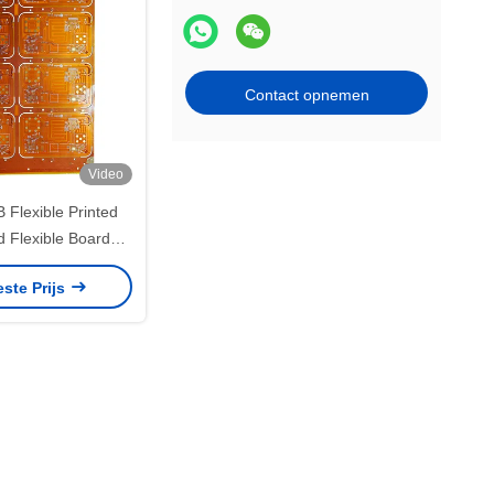
Contact opnemen
Video
Flexible Printed
id Flexible Board
besturingssensoren
este Prijs