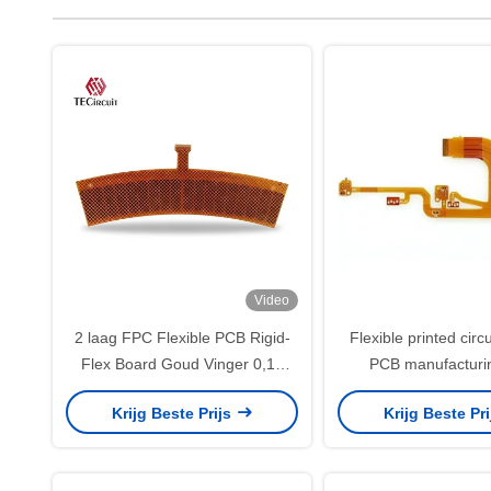
Video
2 laag FPC Flexible PCB Rigid-
Flexible printed circu
Flex Board Goud Vinger 0,15
PCB manufacturi
mm Dikte
automotive elect
Krijg Beste Prijs
Krijg Beste Pr