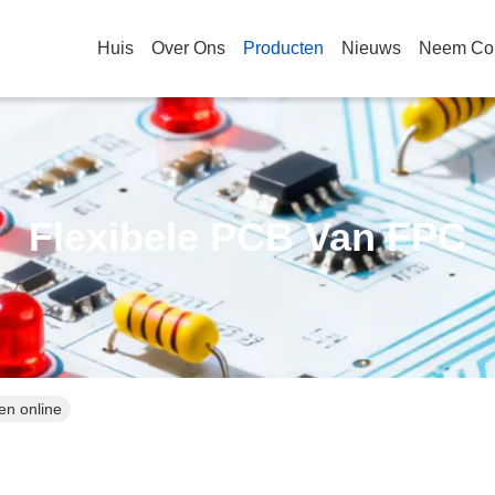
Huis
Over Ons
Producten
Nieuws
Neem Con
Flexibele PCB Van FPC
en online