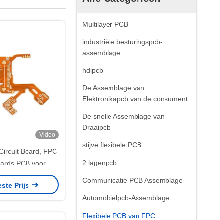
Multilayer PCB
industriële besturingspcb-
assemblage
hdipcb
De Assemblage van
Elektronikapcb van de consument
De snelle Assemblage van
Draaipcb
Video
stijve flexibele PCB
Circuit Board, FPC
2 lagenpcb
oards PCB voor
nstrumenten
Communicatie PCB Assemblage
este Prijs
Automobielpcb-Assemblage
Flexibele PCB van FPC