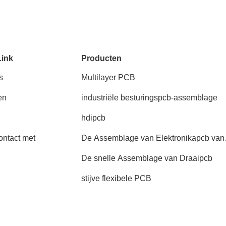
Link
Producten
s
Multilayer PCB
en
industriële besturingspcb-assemblage
hdipcb
ntact met
De Assemblage van Elektronikapcb van
de consument
De snelle Assemblage van Draaipcb
stijve flexibele PCB