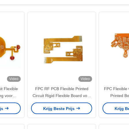
Video
Video
it Flexible
FPC RF PCB Flexible Printed
FPC Flexible 
ng voor
Circuit Rigid Flexible Board voor
Printed B
ronics
Auto Car Led
testi
ijs
Krijg Beste Prijs
Krijg B