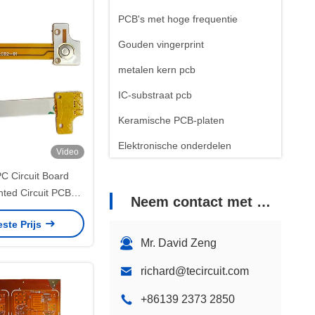
PCB's met hoge frequentie
Gouden vingerprint
metalen kern pcb
IC-substraat pcb
Keramische PCB-platen
Elektronische onderdelen
Video
C Circuit Board
inted Circuit PCB
Neem contact met ons op
or pacemaker
este Prijs
Mr. David Zeng
richard@tecircuit.com
+86139 2373 2850