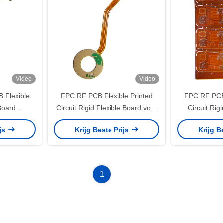
Video
Video
 Flexible
FPC RF PCB Flexible Printed
FPC RF PCB 
 Board
Circuit Rigid Flexible Board voor
Circuit Rig
esturing
endoscoop
Industriële 
ijs
Krijg Beste Prijs
Krijg B
1