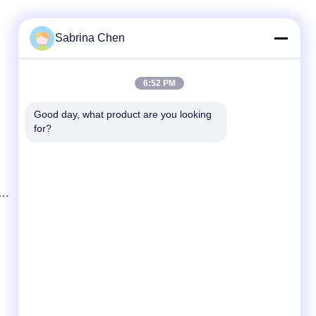
Sabrina Chen
Snel contact
6:52 PM
Telefoon
Good day, what product are you looking 
for?
86-0755-8487 -5025
E-mail
richard@tecircuit.com
Adres
Kamer 404, gebouw A2, Shunjing Pioneer
Park, NO3 Longteng 3e weg, jixiang
gemeenschap, Longcheng straat, Longgang
district, Shenzhen, China