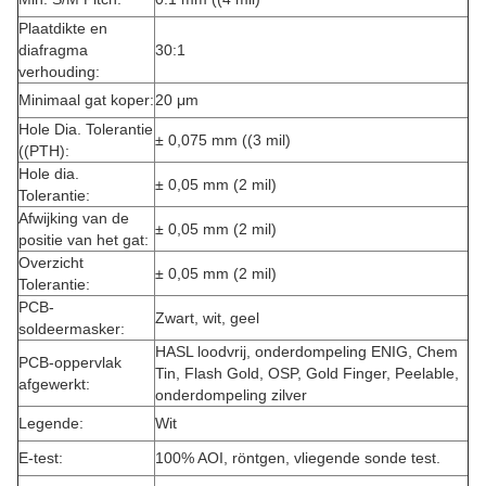
Plaatdikte en
diafragma
30:1
verhouding:
Minimaal gat koper:
20 μm
Hole Dia. Tolerantie
± 0,075 mm ((3 mil)
((PTH):
Hole dia.
± 0,05 mm (2 mil)
Tolerantie:
Afwijking van de
± 0,05 mm (2 mil)
positie van het gat:
Overzicht
± 0,05 mm (2 mil)
Tolerantie:
PCB-
Zwart, wit, geel
soldeermasker:
HASL loodvrij, onderdompeling ENIG, Chem
PCB-oppervlak
Tin, Flash Gold, OSP, Gold Finger, Peelable,
afgewerkt:
onderdompeling zilver
Legende:
Wit
E-test:
100% AOI, röntgen, vliegende sonde test.