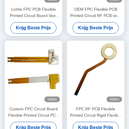
Lichte FPC PCB Flexible
OEM FPC Flexible PCB
Printed Circuit Board Voor
Printed Circuit RF PCB voor
Server Computer
psychologisch
Krijg Beste Prijs
Krijg Beste Prijs
therapieapparaat
Video
Video
Custom FPC Circuit Board
FPC RF PCB Flexible
Flexible Printed Circuit PCB
Printed Circuit Rigid Flexible
Board Voor pacemaker
Board voor
Krijg Beste Prijs
Krijg Beste Prijs
verwarmingsspiraal