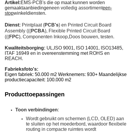
Artikel:
EMS-PCB's die op maat kunnen worden
gemaakt
aanbiedingen
een volledig assortiment
een-
stop
winkeldiensten.
Dienst:
Printplaat (
PCB's
) en Printed Circuit Board
Assembly (((
PCBA
), Flexible Printed Circuit Board
(((
FPC
), Componenten Inkoop
,
Doos bouwen, testen.
Kwaliteitsborging:
UL,ISO 9001, ISO 14001, ISO
13485,
ITAF 16949 en in overeenstemming met ROHS en
REACH.
Fabrieksfoto's:
Eigen fabriek: 50.000 m2 Werknemers: 930+ Maandelijkse
productiecapaciteit: 100.000 m2
Producttoepassingen
Toon verbindingen
:
Wordt gebruikt om schermen (LCD, OLED) aan
te sluiten op het moederbord, waardoor flexibele
routing in compacte ruimtes wordt