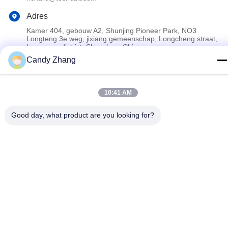
Adres
Kamer 404, gebouw A2, Shunjing Pioneer Park, NO3
Longteng 3e weg, jixiang gemeenschap, Longcheng straat,
Longgang district, Shenzhen, China
Candy Zhang
Privacybeleid
|
Sitemap
10:41 AM
China Goed Kwaliteit Multilayer PCB Auteursrecht © 2024-2026
Shenzhen Tecircuit Electronics Limited Allemaal. Alle rechten
Good day, what product are you looking for?
voorbehouden.