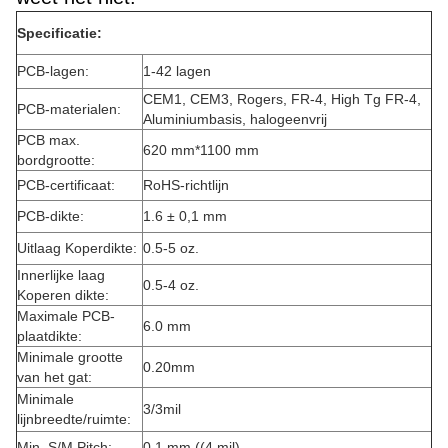
Specificatie:
PCB-lagen:
1-42 lagen
CEM1, CEM3, Rogers, FR-4, High Tg FR-4,
PCB-materialen:
Aluminiumbasis, halogeenvrij
PCB max.
620 mm*1100 mm
bordgrootte:
PCB-certificaat:
RoHS-richtlijn
PCB-dikte:
1.6 ± 0,1 mm
Uitlaag Koperdikte:
0.5-5 oz.
Innerlijke laag
0.5-4 oz.
Koperen dikte:
Maximale PCB-
6.0 mm
plaatdikte:
Minimale grootte
0.20mm
van het gat:
Minimale
3/3mil
lijnbreedte/ruimte:
Min. S/M Pitch:
0.1 mm ((4 mil)