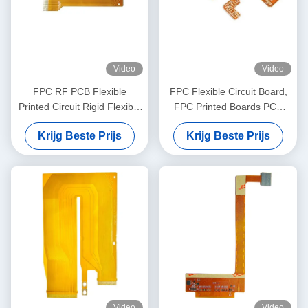
Video
Video
FPC RF PCB Flexible
FPC Flexible Circuit Board,
Printed Circuit Rigid Flexible
FPC Printed Boards PCB
Board voor Auto Car Led
voor testinstrumenten
Krijg Beste Prijs
Krijg Beste Prijs
Video
Video