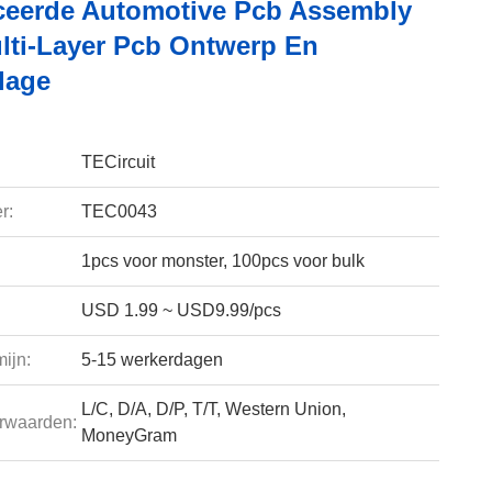
eerde Automotive Pcb Assembly
lti-Layer Pcb Ontwerp En
lage
TECircuit
r:
TEC0043
1pcs voor monster, 100pcs voor bulk
USD 1.99 ~ USD9.99/pcs
ijn:
5-15 werkerdagen
L/C, D/A, D/P, T/T, Western Union,
rwaarden:
MoneyGram