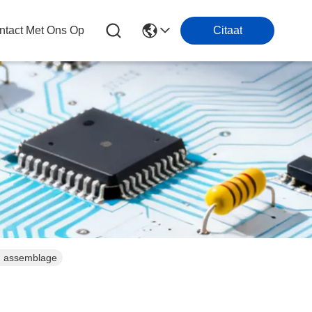
tact Met Ons Op
Citaat
n assemblage