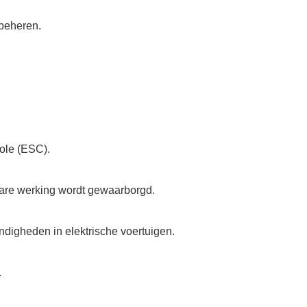
 beheren.
role (ESC).
bare werking wordt gewaarborgd.
ndigheden in elektrische voertuigen.
.