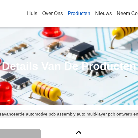
Huis
Over Ons
Producten
Nieuws
Neem Con
Details Van De Producten
avanceerde automotive pcb assembly auto multi-layer pcb ontwerp e