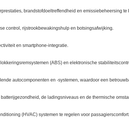
restaties, brandstofdoeltreffendheid en emissiebeheersing te
se control, rijstrookbewakingshulp en botsingsafwijking.
tiviteit en smartphone-integratie.
blokkeringsremsystemen (ABS) en elektronische stabiliteitscont
chillende autocomponenten en -systemen, waardoor een betrouw
 batterijgezondheid, de ladingsniveaus en de thermische omsta
onditioning (HVAC) systemen te regelen voor passagierscomfort