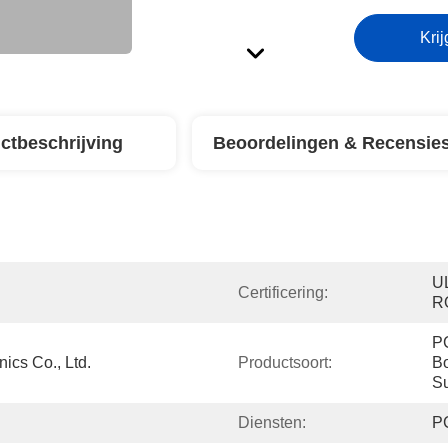
Krij
ctbeschrijving
Beoordelingen & Recensie
UL
Certificering:
R
PC
ics Co., Ltd.
Productsoort:
Bo
Su
Diensten:
P