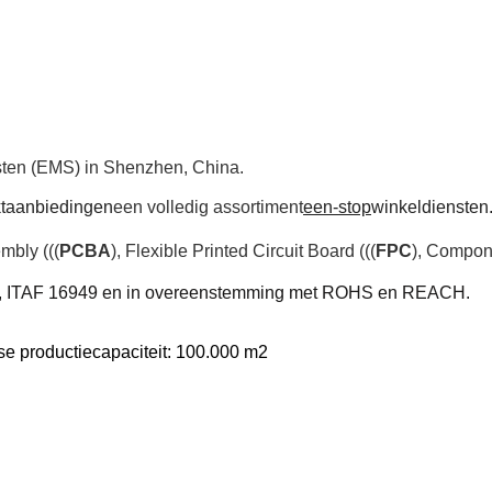
sten (EMS) in Shenzhen, China.
t
aanbiedingen
een volledig assortiment
een-stop
winkeldiensten
mbly (((
PCBA
), Flexible Printed Circuit Board (((
FPC
), Compon
, ITAF 16949 en in overeenstemming met ROHS en REACH.
e productiecapaciteit: 100.000 m2