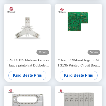
Video
Video
FR4 TG135 Metalen kern 2-
2 laag PCB-bord Rigid FR4
laags printplaat Dubbele
TG135 Printed Circuit Board
laag PCB OEM ODM
Voor POS-machine
Krijg Beste Prijs
Krijg Beste Prijs