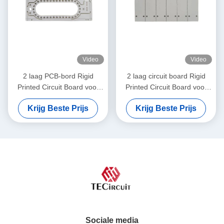
Video
Video
2 laag PCB-bord Rigid
2 laag circuit board Rigid
Printed Circuit Board voor
Printed Circuit Board voor
elektronische
elektrische katrolen
Krijg Beste Prijs
Krijg Beste Prijs
muziekinstrumenten
Sociale media