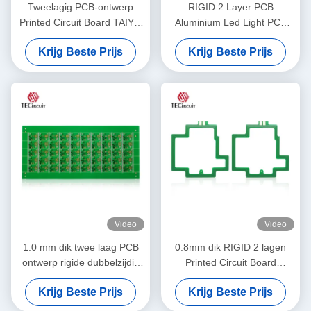
Tweelagig PCB-ontwerp
RIGID 2 Layer PCB
Printed Circuit Board TAIYO
Aluminium Led Light PCB
PSR4000 MPHF Solder
Board Led Metal Core Pcb
Krijg Beste Prijs
Krijg Beste Prijs
Mask
Producent
Video
Video
1.0 mm dik twee laag PCB
0.8mm dik RIGID 2 lagen
ontwerp rigide dubbelzijdig
Printed Circuit Board
PCB printplaat
Dubbele lagen PCB
Krijg Beste Prijs
Krijg Beste Prijs
fabricage