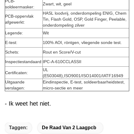
PCB-
Zwart, wit, geel
soldeermasker:
HASL loodvrij, onderdompeling ENIG, Chem
PCB-oppervlak
Tin, Flash Gold, OSP, Gold Finger, Peelable,
afgewerkt:
onderdompeling zilver
Legende:
Wit
E-test:
100% AOI, röntgen, vliegende sonde test.
Schets:
Rout en Score/V-cut
Inspectiestandaard:
IPC-A-610CCLASSII
UL
Certificaten:
(E503048),ISO9001/ISO14001/IATF16949
Uitgaande
Eindinspectie, E-test, soldeerbaarheidstest,
verslagen:
micro-sectie en meer
- Ik weet het niet.
Taggen:
De Raad Van 2 Laagpcb