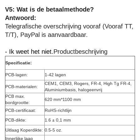
V5: Wat is de betaalmethode?
Antwoord:
Telegrafische overschrijving vooraf (Vooraf TT,
T/T), PayPal is aanvaardbaar.
- Ik weet het niet.
Productbeschrijving
Specificatie:
PCB-lagen:
1-42 lagen
CEM1, CEM3, Rogers, FR-4, High Tg FR-4,
PCB-materialen:
Aluminiumbasis, halogeenvrij
PCB max.
620 mm*1100 mm
bordgrootte:
PCB-certificaat:
RoHS-richtlijn
PCB-dikte:
1.6 ± 0,1 mm
Uitlaag Koperdikte:
0.5-5 oz.
Innerlijke laag