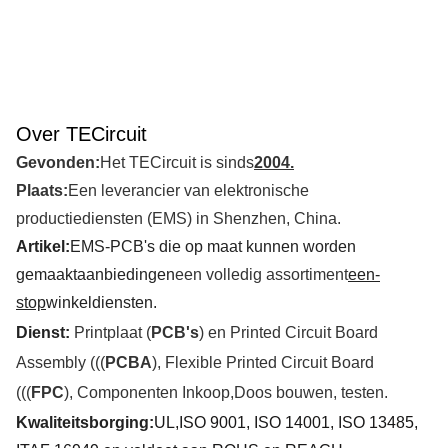
Over TECircuit
Gevonden:
Het TECircuit is sinds
2004.
Plaats:
Een leverancier van elektronische
productiediensten (EMS) in Shenzhen, China.
Artikel:
EMS-PCB's die op maat kunnen worden
gemaakt
aanbiedingen
een volledig assortiment
een-
stop
winkeldiensten.
Dienst:
Printplaat (
PCB's
) en Printed Circuit Board
Assembly (((
PCBA
), Flexible Printed Circuit Board
(((
FPC
), Componenten Inkoop
,
Doos bouwen, testen.
Kwaliteitsborging:
UL,ISO 9001, ISO 14001, ISO 13485,