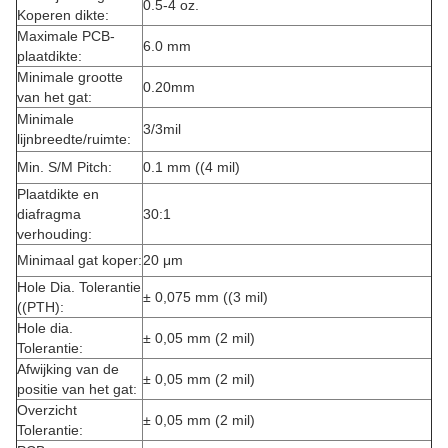
0.5-4 oz.
Koperen dikte:
Maximale PCB-
6.0 mm
plaatdikte:
Minimale grootte
0.20mm
van het gat:
Minimale
3/3mil
lijnbreedte/ruimte:
Min. S/M Pitch:
0.1 mm ((4 mil)
Plaatdikte en
diafragma
30:1
verhouding:
Minimaal gat koper:
20 μm
Hole Dia. Tolerantie
± 0,075 mm ((3 mil)
((PTH):
Hole dia.
± 0,05 mm (2 mil)
Tolerantie:
Afwijking van de
± 0,05 mm (2 mil)
positie van het gat:
Overzicht
± 0,05 mm (2 mil)
Tolerantie: