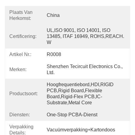
Plaats Van
China
Herkomst:
UL,ISO 9001, ISO 14001, ISO 
Certificering:
13485, ITAF 16949, ROHS,REACH. 
W
Artikel Nr.:
R0008
Shenzhen Tecircuit Electronics Co., 
Merken:
Ltd.
Hoogfrequentiebord,HDI,RIGID 
PCB,Rigid Board,Flexible 
Productsoort:
Board,Rigid-Flex PCB,IC-
Substrate,Metal Core
Diensten:
One-Stop PCBA-Dienst
Verpakking
Vacuümverpakking+kartondoos
Details: