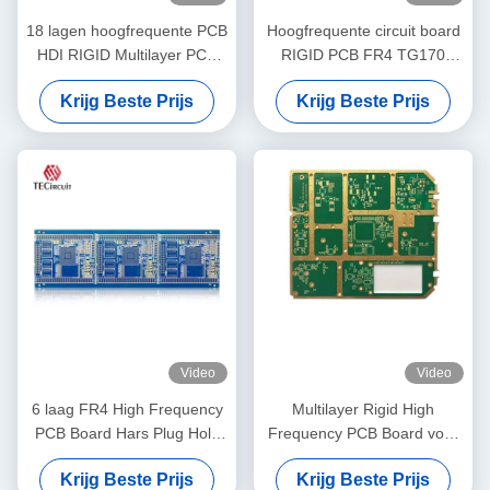
18 lagen hoogfrequente PCB
Hoogfrequente circuit board
HDI RIGID Multilayer PCB
RIGID PCB FR4 TG170
fabricage
Goud Finger 1,6 mm Dikte
Krijg Beste Prijs
Krijg Beste Prijs
10U
Video
Video
6 laag FR4 High Frequency
Multilayer Rigid High
PCB Board Hars Plug Hole
Frequency PCB Board voor
Electroplating Filling
entertainmentsystemen in
Krijg Beste Prijs
Krijg Beste Prijs
auto's