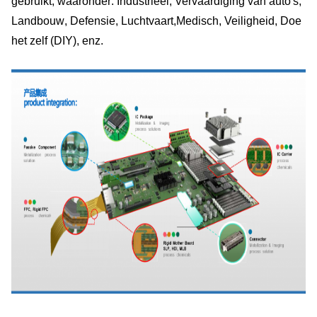
gebruikt, waaronder:
Industrieel
,
Vervaardiging van auto's
,
Landbouw
, Defensie, Luchtvaart,
Medisch
,
Veiligheid
, Doe 
het zelf (DIY), enz.