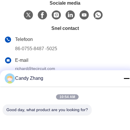
Sociale media
Snel contact
Telefoon
86-0755-8487 -5025
E-mail
richard@tecircuit.com
Candy Zhang
Adres
Kamer 404, gebouw A2, Shunjing Pioneer Park, NO3
Longteng 3e weg, jixiang gemeenschap, Longcheng straat,
Longgang district, Shenzhen, China
10:54 AM
Good day, what product are you looking for?
Privacybeleid
|
Sitemap
China Goed Kwaliteit Multilayer PCB Auteursrecht © 2024-2026