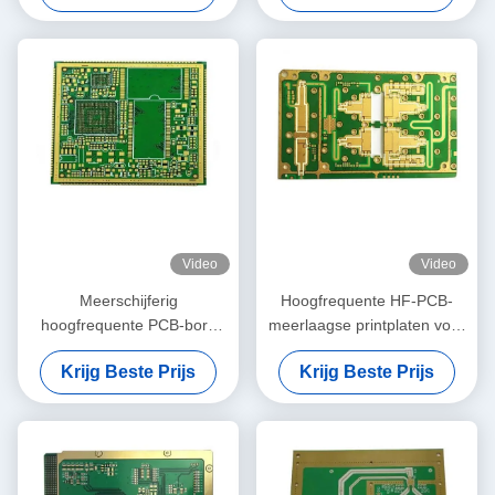
Video
Video
Meerschijferig
Hoogfrequente HF-PCB-
hoogfrequente PCB-bord
meerlaagse printplaten voor
voor industriële
antennesystemen
Krijg Beste Prijs
Krijg Beste Prijs
automatiseringscommunicatie