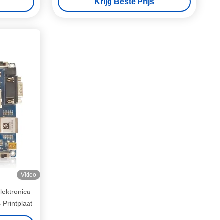
Krijg Beste Prijs
Video
ektronica
Printplaat