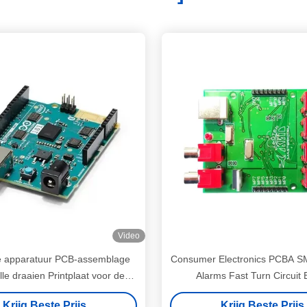
Video
 apparatuur PCB-assemblage
Consumer Electronics PCBA SM
le draaien Printplaat voor de
Alarms Fast Turn Circuit 
gezondheidszorg
Assemblage
Krijg Beste Prijs
Krijg Beste Prijs