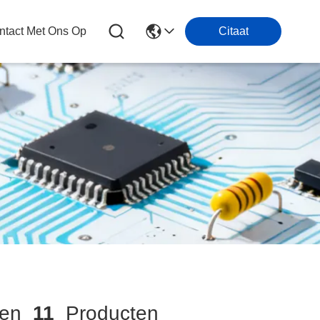
tact Met Ons Op
Citaat
men
11
Producten