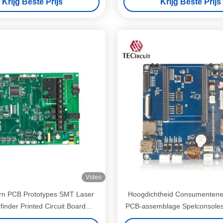
Krijg Beste Prijs
Krijg Beste Prijs
Video
rn PCB Prototypes SMT Laser
Hoogdichtheid Consumentenel
inder Printed Circuit Board
PCB-assemblage Spelconsoles 
Assemblage