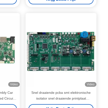
Video
Video
mbly Car
Snel draaiende pcba smt elektronische
d Circuit
isolator snel draaiende printplaat
assemblage