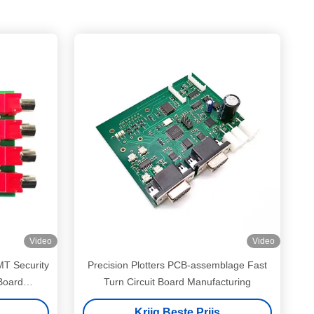
Video
Video
T Security
Precision Plotters PCB-assemblage Fast
Board
Turn Circuit Board Manufacturing
Krijg Beste Prijs