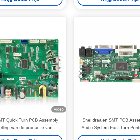
Video
T Quick Turn PCB Assembly
Snel draaien SMT PCB Asse
elling van de productie van
Audio System Fast Turn Printe
ototypes voor innovatie
Board Fabrikanten