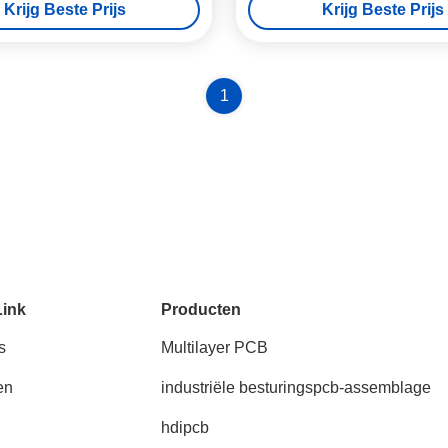
Krijg Beste Prijs
Krijg Beste Prijs
1
Link
Producten
s
Multilayer PCB
en
industriële besturingspcb-assemblage
hdipcb