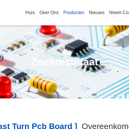
Huis
Over Ons
Producten
Nieuws
Neem Con
Zoekresultaat
st Turn Pcb Board ]
Overeenko