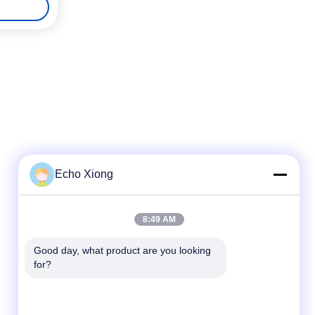
Echo Xiong
Snel contact
8:49 AM
Telefoon
Good day, what product are you looking 
for?
86-0755-8487 -5025
E-mail
richard@tecircuit.com