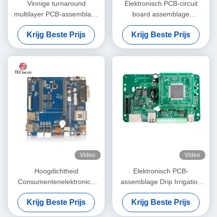
Vinnige turnaround
Elektronisch PCB-circuit
multilayer PCB-assemblage
board assemblage
voor PCBA-diensten voor
Vervaardiging van smart
Krijg Beste Prijs
Krijg Beste Prijs
consumentenelektronica
door locks PCBA
Video
Video
Hoogdichtheid
Elektronisch PCB-
Consumentenelektronica
assemblage Drip Irrigation
PCB-assemblage
System Control Board
Krijg Beste Prijs
Krijg Beste Prijs
Spelconsoles Printplaat
Assembly PCBA