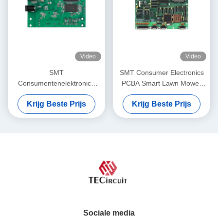
Video
Video
SMT
SMT Consumer Electronics
Consumentenelektronica
PCBA Smart Lawn Mower
PCBA Smart Pool Cleaner
Printed Circuit Board
Krijg Beste Prijs
Krijg Beste Prijs
Printed Circuit Board
Assemblage
Assembly
Sociale media