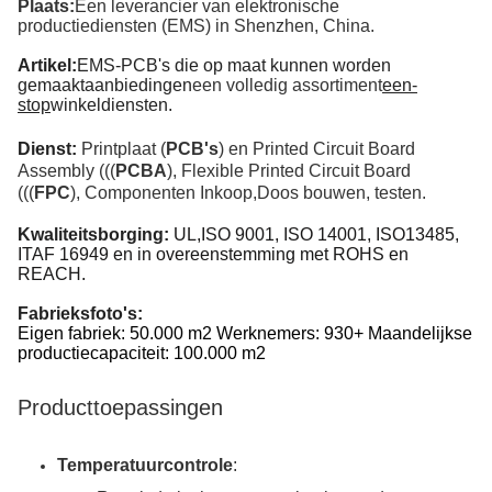
Plaats:
Een leverancier van elektronische
productiediensten (EMS) in Shenzhen, China.
Artikel:
EMS-PCB's die op maat kunnen worden
gemaakt
aanbiedingen
een volledig assortiment
een-
stop
winkeldiensten.
Dienst:
Printplaat (
PCB's
) en Printed Circuit Board
Assembly (((
PCBA
), Flexible Printed Circuit Board
(((
FPC
), Componenten Inkoop
,
Doos bouwen, testen.
Kwaliteitsborging:
UL,ISO 9001, ISO 14001, ISO
13485,
ITAF 16949 en in overeenstemming met ROHS en
REACH.
Fabrieksfoto's:
Eigen fabriek: 50.000 m2 Werknemers: 930+ Maandelijkse
productiecapaciteit: 100.000 m2
Producttoepassingen
Temperatuurcontrole
: