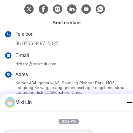
Snel contact
Telefoon
86-0755-8487 -5025
E-mail
richard@tecircuit.com
Adres
Kamer 404, gebouw A2, Shunjing Pioneer Park, NO3
Longteng 3e weg, jixiang gemeenschap, Longcheng straat,
Longgang district, Shenzhen, China
Miki Lin
Privacybeleid
|
Sitemap
China Goed Kwaliteit Multilayer PCB Auteursrecht © 2024-2026
3:02 PM
Shenzhen Tecircuit Electronics Limited Allemaal. Alle rechten