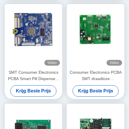
Video
Video
SMT Consumer Electronics
Consumer Electronics PCBA
PCBA Smart Pill Dispensers
SMT draadloze
Printed Circuit Board
oplaadpannen PCB-
Krijg Beste Prijs
Krijg Beste Prijs
Assemblage
productie en assemblage