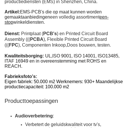
productiediensten (EMS) in Shenzhen, China.
Artikel:
EMS-PCB's die op maat kunnen worden
gemaakt
aanbiedingen
een volledig assortiment
een-
stop
winkeldiensten.
Dienst:
Printplaat (
PCB's
) en Printed Circuit Board
Assembly (((
PCBA
), Flexible Printed Circuit Board
(((
FPC
), Componenten Inkoop
,
Doos bouwen, testen.
Kwaliteitsborging:
UL,ISO 9001, ISO 14001, ISO
13485,
ITAF 16949 en in overeenstemming met ROHS en
REACH.
Fabrieksfoto's:
Eigen fabriek: 50.000 m2 Werknemers: 930+ Maandelijkse
productiecapaciteit: 100.000 m2
Producttoepassingen
Audioverbetering
:
Verbetert de geluidskwaliteit voor tv's,