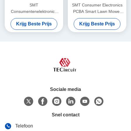
SMT
SMT Consumer Electronics
Consumentenelektronica
PCBA Smart Lawn Mower
PCBA Smart Pool Cleaner
Printed Circuit Board
Krijg Beste Prijs
Krijg Beste Prijs
Printed Circuit Board
Assemblage
Assembly
Sociale media
Snel contact
Telefoon