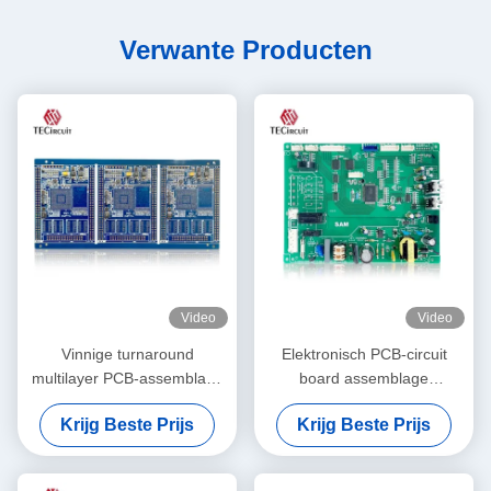
Verwante Producten
Video
Video
Vinnige turnaround
Elektronisch PCB-circuit
multilayer PCB-assemblage
board assemblage
voor PCBA-diensten voor
Vervaardiging van smart
Krijg Beste Prijs
Krijg Beste Prijs
consumentenelektronica
door locks PCBA