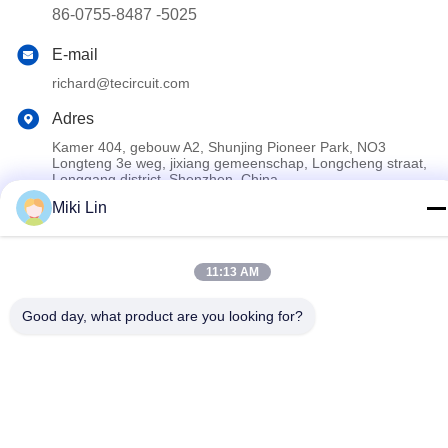
86-0755-8487 -5025
E-mail
richard@tecircuit.com
Adres
Kamer 404, gebouw A2, Shunjing Pioneer Park, NO3
Longteng 3e weg, jixiang gemeenschap, Longcheng straat,
Longgang district, Shenzhen, China
Miki Lin
Privacybeleid
|
Sitemap
11:13 AM
China Goed Kwaliteit Multilayer PCB Auteursrecht © 2024-2026
Shenzhen Tecircuit Electronics Limited Allemaal. Alle rechten
Good day, what product are you looking for?
voorbehouden.