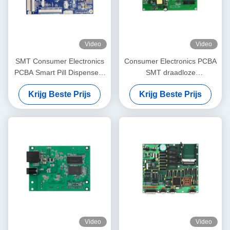
Video
Video
SMT Consumer Electronics
Consumer Electronics PCBA
PCBA Smart Pill Dispensers
SMT draadloze
Printed Circuit Board
oplaadpannen PCB-
Krijg Beste Prijs
Krijg Beste Prijs
Assemblage
productie en assemblage
Video
Video