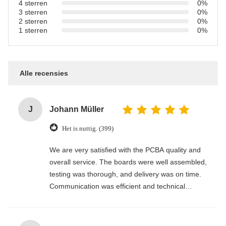
4 sterren
0%
3 sterren
0%
2 sterren
0%
1 sterren
0%
Alle recensies
J
Johann Müller
Het is nuttig. (399)
We are very satisfied with the PCBA quality and
overall service. The boards were well assembled,
testing was thorough, and delivery was on time.
Communication was efficient and technical
support was responsive. A reliable manufacturer
for long-term cooperation.